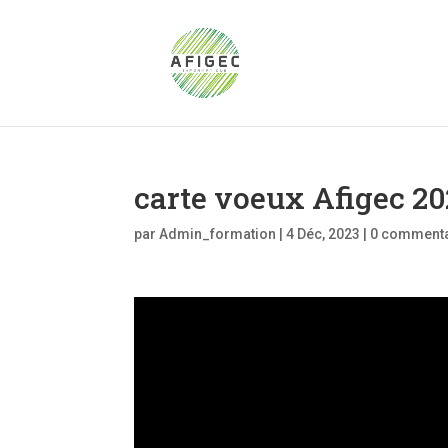
carte voeux Afigec 2
par
Admin_formation
|
4 Déc, 2023
|
0 commenta
Lecteur
vidéo