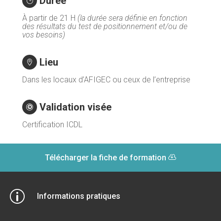
Durée
}
À partir de 21 H
(la durée sera définie en fonction
des résultats du test de positionnement et/ou de
vos besoins)
Lieu

Dans les locaux d’AFIGEC ou ceux de l’entreprise
Validation visée

Certification ICDL
Télécharger la fiche de formation
p
Informations pratiques