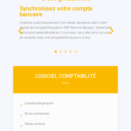
Synchronisez votre compte
bancaire
Importez automatiquement vos relevés bancaires dans votre
logiciel de comptabilité grâce à EBP Synchro Banque. Totalement
sécurisé et paramétrable en 2 minutes, vous êtes ainsi assuré
de travailler avec une comptabilité toujours à jour.
LOGICIEL COMPTABILITÉ
Activ
Comptabilité générale
Saisie automatisée
Tableau de bord