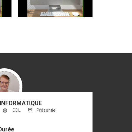
INFORMATIQUE
ICDL
Présentiel


e CHERON
Durée