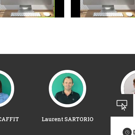

SCAFFIT
Laurent SARTORIO
Denis
}