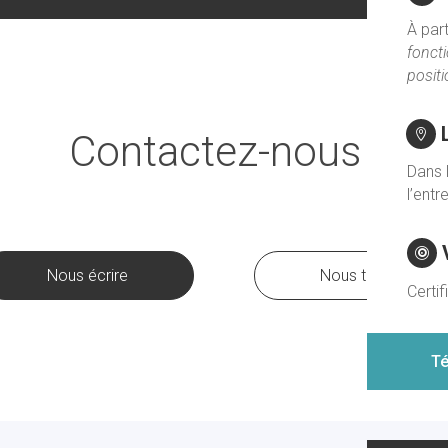
À par
foncti
posit

Contactez-nous !
Dans 
l’entr

Nous écrire
Nous trouver
Certif
Té