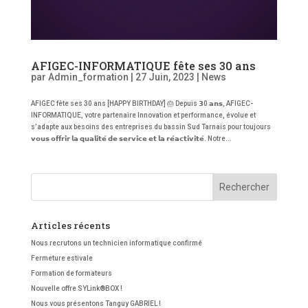
AFIGEC-INFORMATIQUE fête ses 30 ans
par
Admin_formation
|
27 Juin, 2023
|
News
AFIGEC fête ses 30 ans [HAPPY BIRTHDAY] 🎂 Depuis 𝟯0 𝗮𝗻𝘀, AFIGEC-
INFORMATIQUE, votre partenaire Innovation et performance, évolue et
s’adapte aux besoins des entreprises du bassin Sud Tarnais pour toujours
𝘃𝗼𝘂𝘀 𝗼𝗳𝗳𝗿𝗶𝗿 𝗹𝗮 𝗾𝘂𝗮𝗹𝗶𝘁𝗲́ 𝗱𝗲 𝘀𝗲𝗿𝘃𝗶𝗰𝗲 𝗲𝘁 𝗹𝗮 𝗿𝗲́𝗮𝗰𝘁𝗶𝘃𝗶𝘁𝗲́. Notre...
Articles récents
Nous recrutons un technicien informatique confirmé
Fermeture estivale
Formation de formateurs
Nouvelle offre SYLink®BOX !
Nous vous présentons Tanguy GABRIEL !