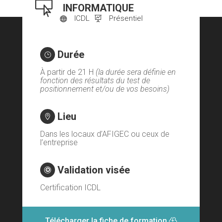

INFORMATIQUE
ICDL
Présentiel


Durée
}
À partir de 21 H
(la durée sera définie en
fonction des résultats du test de
positionnement et/ou de vos besoins)
Lieu

Dans les locaux d’AFIGEC ou ceux de
l’entreprise
Validation visée

Certification ICDL
Télécharger la fiche de formation