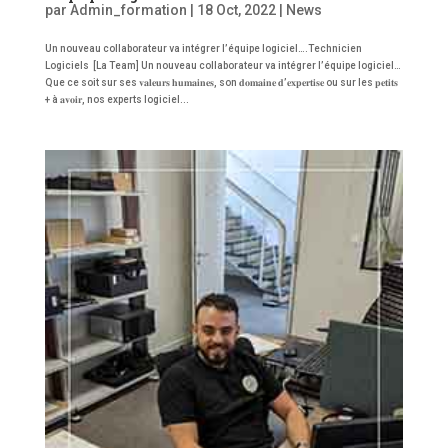
par
Admin_formation
|
18 Oct, 2022
|
News
Un nouveau collaborateur va intégrer l’équipe logiciel….Technicien
Logiciels [La Team] Un nouveau collaborateur va intégrer l’équipe logiciel…
Que ce soit sur ses 𝐯𝐚𝐥𝐞𝐮𝐫𝐬 𝐡𝐮𝐦𝐚𝐢𝐧𝐞𝐬, son 𝐝𝐨𝐦𝐚𝐢𝐧𝐞 𝐝’𝐞𝐱𝐩𝐞𝐫𝐭𝐢𝐬𝐞 ou sur les 𝐩𝐞𝐭𝐢𝐭𝐬
+ à 𝐚𝐯𝐨𝐢𝐫, nos experts logiciel...