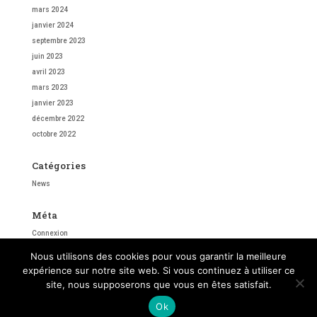
mars 2024
janvier 2024
septembre 2023
juin 2023
avril 2023
mars 2023
janvier 2023
décembre 2022
octobre 2022
Catégories
News
Méta
Connexion
Flux des publications
Nous utilisons des cookies pour vous garantir la meilleure
Flux des commentaires
expérience sur notre site web. Si vous continuez à utiliser ce
Site de WordPress-FR
site, nous supposerons que vous en êtes satisfait.
Ok