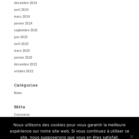
décembre 2024
avril 2024
mars 2024
janvier 2024
septembre 2023
juin 2023
avril 2023
mars 2023
janvier 2023
décembre 2022
octobre 2022
Catégories
News
Méta
Connexion
Flux des publications
Nous utilisons des cookies pour vous garantir la meilleure
Flux des commentaires
expérience sur notre site web. Si vous continuez à utiliser ce
Site de WordPress-FR
site, nous supposerons que vous en êtes satisfait.