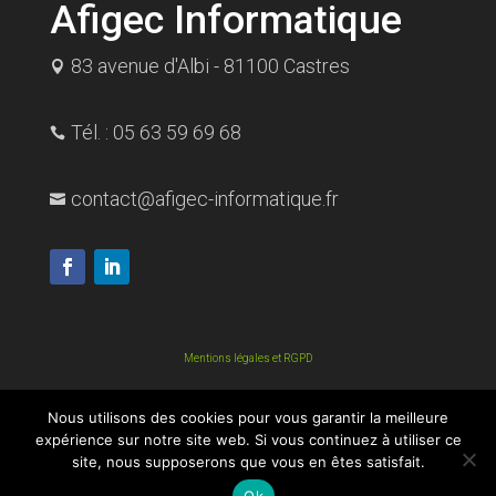
Afigec Informatique
83 avenue d'Albi - 81100 Castres

Tél. : 05 63 59 69 68

contact@afigec-informatique.fr

Mentions légales et RGPD
© 2021 AFIGEC Informatique. Tous droits réservés.
Nous utilisons des cookies pour vous garantir la meilleure
expérience sur notre site web. Si vous continuez à utiliser ce
site, nous supposerons que vous en êtes satisfait.
Conditions Générales de Ventes et de Services
Ok