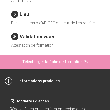
À partir de 7 H
Lieu

Dans les locaux d’AFIGEC ou ceux de l’entreprise
Validation visée

Attestation de formation
Télécharger la fiche de formation
p
Informations pratiques
Modalités d'accès

Réservé à des groupes intra entreprise ou à des