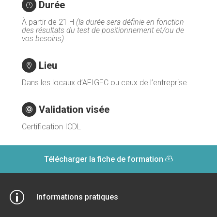
Durée
}
À partir de 21 H
(la durée sera définie en fonction
des résultats du test de positionnement et/ou de
vos besoins)
Lieu

Dans les locaux d’AFIGEC ou ceux de l’entreprise
Validation visée

Certification ICDL
Télécharger la fiche de formation
p
Informations pratiques