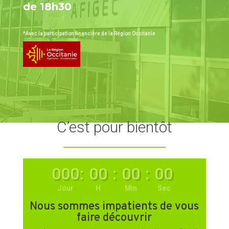
de 18h30
*Avec la participation financière de la Région Occitanie
C’est pour bientôt
000
:
00
:
00
:
00
Jour
H
Min
Sec
Nous sommes impatients de vous
faire découvrir