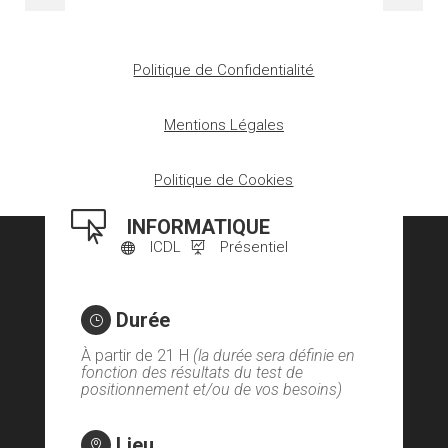
Politique de Confidentialité
Mentions Légales
Politique de Cookies

INFORMATIQUE
ICDL
Présentiel


Durée
}
À partir de 21 H
(la durée sera définie en
fonction des résultats du test de
positionnement et/ou de vos besoins)
Lieu
