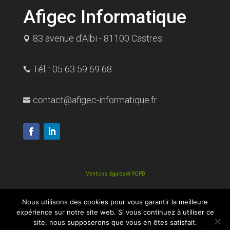
Afigec Informatique
83 avenue d'Albi - 81100 Castres

Tél. : 05 63 59 69 68

contact@afigec-informatique.fr

Mentions légales et RGPD
© 2021 AFIGEC Informatique. Tous droits réservés.
Nous utilisons des cookies pour vous garantir la meilleure
expérience sur notre site web. Si vous continuez à utiliser ce
site, nous supposerons que vous en êtes satisfait.
Conditions Générales de Ventes et de Services