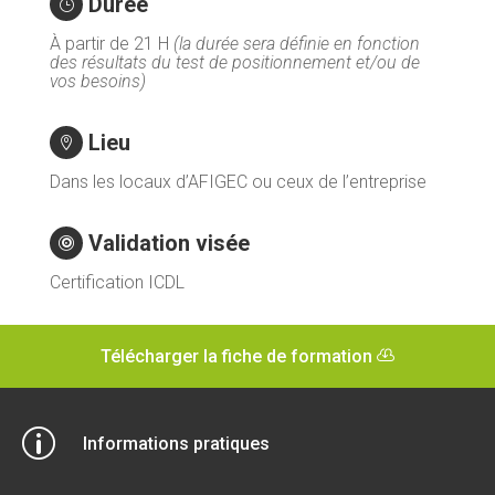
Durée
}
À partir de 21 H
(la durée sera définie en fonction
des résultats du test de positionnement et/ou de
vos besoins)
Lieu

Dans les locaux d’AFIGEC ou ceux de l’entreprise
Validation visée

Certification ICDL
Télécharger la fiche de formation
p
Informations pratiques