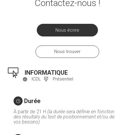
Contactez-nous !
Nous écrire
Nous trouver

INFORMATIQUE
ICDL
Présentiel


Durée
}
À partir de 21 H
(la durée sera définie en fonction
des résultats du test de positionnement et/ou de
vos besoins)